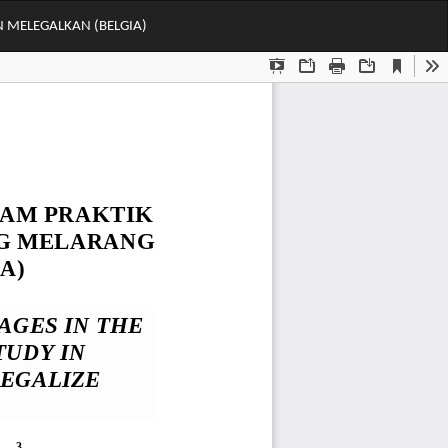
Do
Do
N MELEGALKAN (BELGIA)
PD