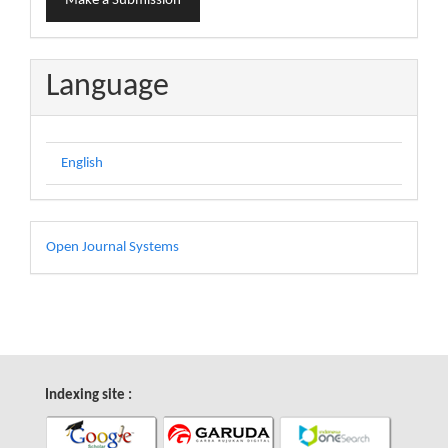
Make a Submission
a
Submission
Language
English
Developed
Open Journal Systems
By
Indexing site :