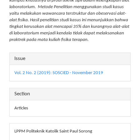
kampus khususnya di prodi teknik sipil dalam kelengkapan alat
laboratorium. Metode Penelitian menggunakan studi kasus
yaitu melakukan wawancara terstruktur dan obeservasi alat-
alat fisika. Hasil penelitian studi kasus ini menunjukkan bahwa
tingkat kerusakan alat mencapai 35% dan kurangnya alat-alat
di laboratorium menjadi kendala tidak dapat melaksanakan
praktrek pada mata kuliah fisika terapan.
Article
Issue
Details
Vol. 2 No. 2 (2019): SOSCIED - November 2019
Section
Articles
LPPM Politeknik Katolik Saint Paul Sorong