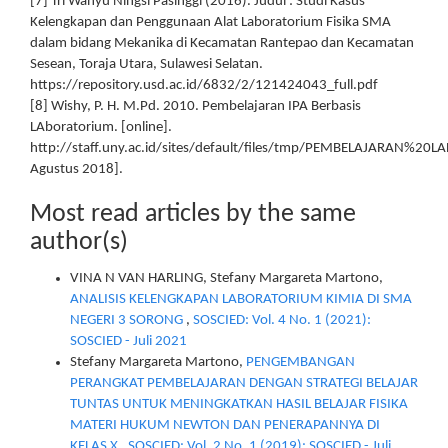
[7] Tri Wahyu Ningsi Pasinggi (2016). Judul : Studi Kasus
Kelengkapan dan Penggunaan Alat Laboratorium Fisika SMA
dalam bidang Mekanika di Kecamatan Rantepao dan Kecamatan
Sesean, Toraja Utara, Sulawesi Selatan.
https://repository.usd.ac.id/6832/2/121424043_full.pdf
[8] Wishy, P. H. M.Pd. 2010. Pembelajaran IPA Berbasis
LAboratorium. [online].
http://staff.uny.ac.id/sites/default/files/tmp/PEMBELAJARAN%2
Agustus 2018].
Most read articles by the same
author(s)
VINA N VAN HARLING, Stefany Margareta Martono,
ANALISIS KELENGKAPAN LABORATORIUM KIMIA DI SMA
NEGERI 3 SORONG
,
SOSCIED: Vol. 4 No. 1 (2021):
SOSCIED - Juli 2021
Stefany Margareta Martono,
PENGEMBANGAN
PERANGKAT PEMBELAJARAN DENGAN STRATEGI BELAJAR
TUNTAS UNTUK MENINGKATKAN HASIL BELAJAR FISIKA
MATERI HUKUM NEWTON DAN PENERAPANNYA DI
KELAS X
,
SOSCIED: Vol. 2 No. 1 (2019): SOSCIED - Juli