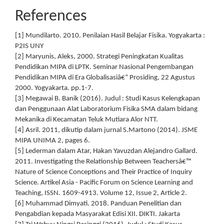
References
[1] Mundilarto. 2010. Penilaian Hasil Belajar Fisika. Yogyakarta :
P2IS UNY
[2] Maryunis, Aleks, 2000. Strategi Peningkatan Kualitas
Pendidikan MIPA di LPTK. Seminar Nasional Pengembangan
Pendidikan MIPA di Era Globalisasiâ€“ Prosiding, 22 Agustus
2000. Yogyakarta. pp.1-7.
[3] Megawai B. Banik (2016). Judul : Studi Kasus Kelengkapan
dan Penggunaan Alat Laboratorium Fisika SMA dalam bidang
Mekanika di Kecamatan Teluk Mutiara Alor NTT.
[4] Asril. 2011, dikutip dalam jurnal S.Martono (2014). JSME
MIPA UNIMA 2, pages 6.
[5] Lederman dalam Atar, Hakan Yavuzdan Alejandro Gallard.
2011. Investigating the Relationship Between Teachersâ€™
Nature of Science Conceptions and Their Practice of Inquiry
Science. Artikel Asia - Pacific Forum on Science Learning and
Teaching, ISSN. 1609-4913. Volume 12, Issue 2, Article 2.
[6] Muhammad Dimyati. 2018. Panduan Penelitian dan
Pengabdian kepada Masyarakat Edisi XII. DIKTI. Jakarta