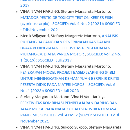
2019
VINA N VAN HARLING, Stefany Margareta Martono,
MATADOR PESTICIDE TOXICITY TEST ON KERPER FISH
(cyprinus carpio)
,
SOSCIED: Vol. 4 No. 2 (2021): SOSCIED
- Edisi November 2021
Menik Wijayanti, Stefany Margareta Martono,
ANALISIS
PIUTANG DAGANG DAN PENERIMAAN KAS DALAM
UPAYA PENINGKATAN EFEKTIVITAS PENGENDALIAN
PIUTANG CV. DIANA PAPUA MOTOR
,
SOSCIED: Vol. 2 No.
1 (2019): SOSCIED - Juli 2019
VINA N VAN HARLING, Stefany Margareta Martono,
PENERAPAN MODEL PROJECT BASED LEARNING (PjBL)
UNTUK MENINGKATKAN KEMAMPUAN BERPIKIR KRITIS
PESERTA DIDIK PADA MATERI KOROSI
,
SOSCIED: Vol. 6
No. 1 (2023): SOSCIED - Juli 2023
Stefany Margareta Martono, Vina N Van Harling,
EFEKTIVITAS KOMBINASI PEMBELAJARAN DARING DAN
TATAP MUKA PADA MATA KULIAH STATISTIKA DI MASA
PANDEMI
,
SOSCIED: Vol. 4 No. 2 (2021): SOSCIED - Edisi
November 2021
VINA N VAN HARLING, Sukoco Sukoco, Stefany Margareta